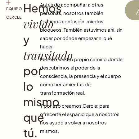
Hemos
Antes de acompañar a otras
EQUIPO
personas, nosotros también
C
CERCLE
vivido
sentimos confusión, miedos,
bloqueos. También estuvimos ahí, sin
y
saber por dónde empezar ni qué
hacer.
transitado
Fue en nuestro propio camino donde
por
descubrimos el poder de la
consciencia, la presencia y el cuerpo
lo
como herramientas de
transformación real.
mismo
Y por eso creamos Cercle: para
que
ofrecerte el espacio que a nosotros
nos ayudó a volver a nosotros
tú.
mismos.