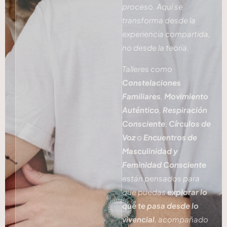
proceso. Aquí se
transforma desde la
experiencia compartida,
no desde la teoría.
Talleres como
Constelaciones
Familiares
,
Movimiento
Auténtico
,
Respiración
Consciente
,
Círculos de
Voz
o
Encuentros de
Masculinidad y
Feminidad Consciente
están pensados para
que puedas
explorar lo
que te pasa desde lo
vivencial
, acompañado