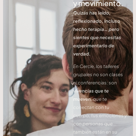
y movimiento.
Quizás has leído,
reflexionado, incluso
hecho terapia… pero
sientes que necesitas
experimentarlo de
verdad.
En Cercle, los talleres
grupales no son clases
ni conferencias: son
vivencias que te
mueven
, que te
conectan con tu
cuerpo, tus emociones y
con personas que
también están en su