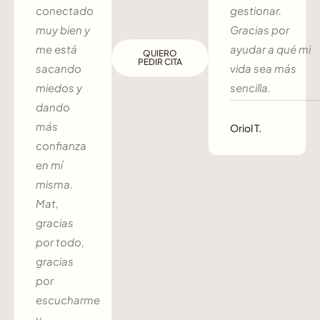
conectado
gestionar.
muy bien y
Gracias por
me está
ayudar a qué mi
QUIERO
PEDIR CITA
sacando
vida sea más
miedos y
sencilla.
dando
más
Oriol T.
confianza
en mí
misma.
Mat,
gracias
por todo,
gracias
por
escucharme
y