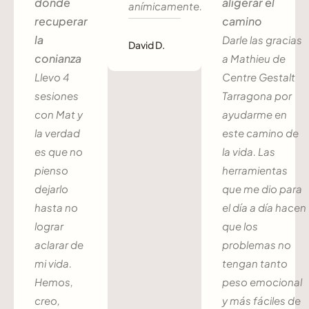
donde
aligerar el
anímicamente.
recuperar
camino
la
Darle las gracias
David D.
conianza
a Mathieu de
Llevo 4
Centre Gestalt
sesiones
Tarragona por
con Mat y
ayudarme en
la verdad
este camino de
es que no
la vida. Las
pienso
herramientas
dejarlo
que me dio para
hasta no
el día a día hacen
lograr
que los
aclarar de
problemas no
mi vida.
tengan tanto
Hemos,
peso emocional
creo,
y más fáciles de