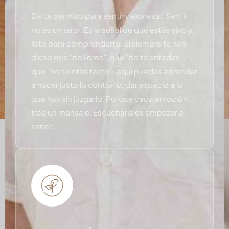
Darte permiso para sentir y expresar. Sentir
no es un error. Es la señal de que estás vivo y
listo para comprenderte. Si siempre te han
dicho que “no llores”, que “no te enfades”,
que “no sientas tanto”, aquí puedes aprender
a hacer justo lo contrario: dar espacio a lo
que hay sin juzgarlo. Porque cada emoción
trae un mensaje. Escucharla es empezar a
sanar.