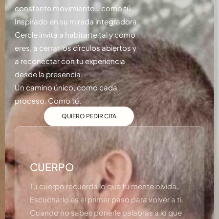
constante movimiento… como tú.
Inspirado en su mirada integradora,
Cercle invita a habitarte tal y como
eres, a cerrar los círculos abiertos y
a reconectar con tu experiencia
desde la presencia.
Un camino único, como cada
proceso. Como tú.
QUIERO PEDIR CITA
CUERPO
Tu cuerpo recuerda lo que tu mente olvida.
Escucharlo es el primer paso para volver a ti.
Cuando no sabes ponerle palabras a lo que