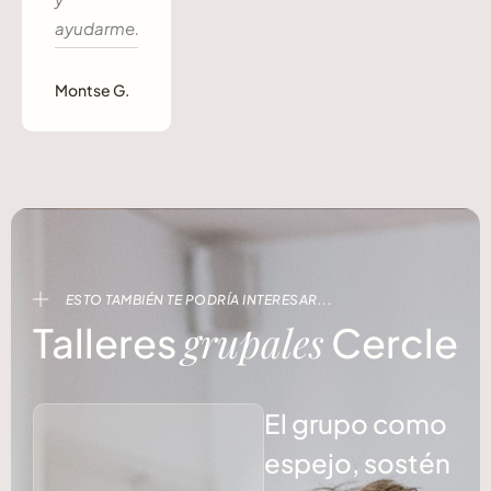
ayudarme.
Montse G.
ESTO TAMBIÉN TE PODRÍA INTERESAR...
grupales
Talleres
Cercle
El grupo como
espejo, sostén