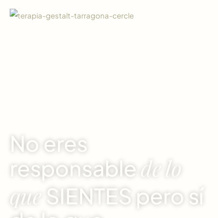
TODO EMPIEZA CUANDO DECIDES ESCUCHARTE
No eres
de
lo
responsable
que
SIENTES pero sí